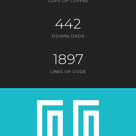
CUPS OF COFFEE
442
DOWNLOADS
1897
LINES OF CODE