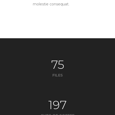
molestie consequat.
75
FILES
197